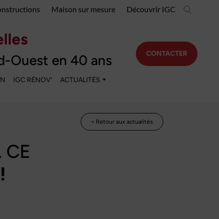
onstructions
Maison sur mesure
Découvrir IGC
lles
CONTACTER
d-Ouest en 40 ans
EN
IGC RÉNOV’
ACTUALITÉS
< Retour aux actualités
, CE
!