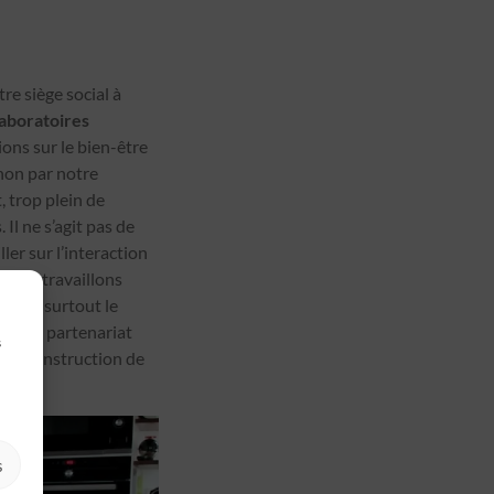
tre siège social à
laboratoires
ions sur le bien-être
non par notre
t, trop plein de
Il ne s’agit pas de
ler sur l’interaction
 nous travaillons
té et surtout le
ené en partenariat
s
r la construction de
s