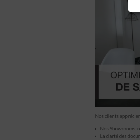
Nos clients apprécie
Nos Showrooms, no
La clarté des docu