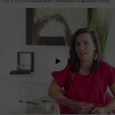
r, c’est-à-dire une
maison belle
,
confortable et agréable à vivre.