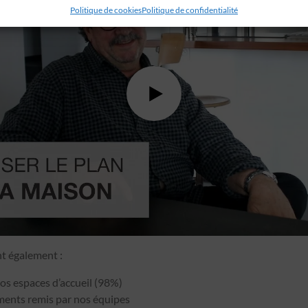
Politique de cookies
Politique de confidentialité
nt également :
s espaces d’accueil (98%)
ments remis par nos équipes