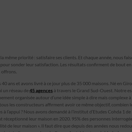
la même priorité : satisfaire ses clients. Et chaque année, nous fai
our sonder leur satisfaction. Les résultats confirment de bout en 
 offrons.
 40 ans et avons livré à ce jour plus de 35 000 maisons. Né en Gi
i un réseau de
45 agences
à travers le Grand Sud-Ouest. Notre es
ement organisée autour d’une idée simple à dire mais complexe à m
Si tous les constructeurs affirment avoir ce même objectif, combien 
s à l’appui ? Nous avons demandé à l’institut d’Etudes Cohda 1 de
 ont réceptionné leur maison en 2020. 95% des personnes interrogée
ualité de leur maison ». Il faut dire que depuis des années nous red