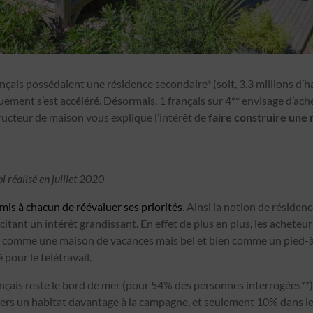
çais possédaient une résidence secondaire* (soit, 3.3 millions d’ha
gouement s’est accéléré. Désormais, 1 français sur 4** envisage d’ach
ructeur de maison vous explique l’intérêt de
faire construire une
 réalisé en juillet 2020
mis à chacun de réévaluer ses priorités
. Ainsi la notion de résiden
itant un intérêt grandissant. En effet de plus en plus, les acheteur
 comme une maison de vacances mais bel et bien comme un pied-à-t
é pour le télétravail.
ançais reste le bord de mer (pour 54% des personnes interrogées**
vers un habitat davantage à la campagne, et seulement 10% dans les