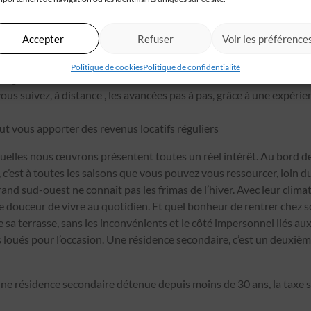
e réalisée, les bénéfices de faire construire sont nombreux :
e
ne nécessite aucun travaux de rafraîchissement ou de rénovation (
Accepter
Refuser
Voir les préférence
’habite pas sur place)
onome, énergétiquement performante, dotée de tout le confort et
Politique de cookies
Politique de confidentialité
ologie
us suivez, à distance , les avancées pas à pas, grâce à une expéri
t vous apporter des revenus locatifs réguliers
quelles nous œuvrons présentent toutes un réel intérêt. Au bord d
, c’est à toutes les saisons que vous pouvez vous ressourcer, loin 
and sud-ouest ne connaît pas les frimas de l’hiver. Avec leur clima
 douceur de vivre au quotidien. Et quel bonheur de rentrer chez so
e sa terrasse, sans les inconvénients et le côté impersonnel liés au
loués pour l’occasion. Une résidence secondaire, c’est un deuxiè
une résidence secondaire détenue depuis moins de 30 ans, la taxe s