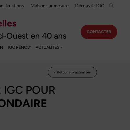
onstructions
Maison sur mesure
Découvrir IGC
lles
CONTACTER
d-Ouest en 40 ans
EN
IGC RÉNOV’
ACTUALITÉS
< Retour aux actualités
 IGC POUR
CONDAIRE