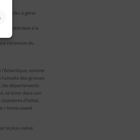
difficiles à gérer
s
 de matériaux à la
ence reconnue du
e l’Atlantique, comme
du tumulte des grosses
t, les départements
i, se lover dans son
x chambres d’hôtel,
me « home sweet
ur la plus-value