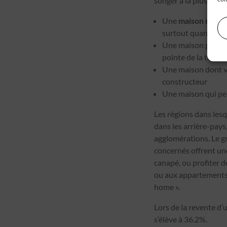
songer à la plus-valu
Une
maison neuv
surtout quand on n
Une maison plus éc
pointe de la techn
Une maison dont vo
constructeur
Une maison qui peu
Les régions dans les
dans les arrière-pays
agglomérations. Le gr
concernés offrent une
canapé, ou profiter d
ou aux appartements 
home ».
Lors de la revente d’
s’élève à 36.2%.