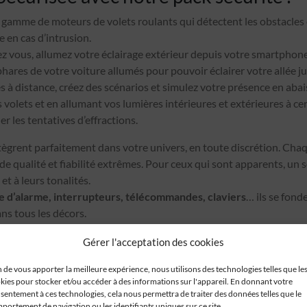
e gamme de moteurs de volets roulants qui détectent les obstacles
 en cas d’intrusion.
hez vous, allumez votre éclairage extérieur depuis votre smartphone
 phares de votre voiture allumés pour pouvoir éclairer votre allée ju
s à distance, créez des scénarios et simulez votre présence en aba
olets et en allumant vos lumières intérieures et extérieures à cer
r les tentatives d’effractions.
tègrent parfaitement dans votre univers, en toute discrétion. Chaq
de qualité et fiabilité extrêmes. Pour ceux qui sont apparents, un so
et à leurs tonalités.
e d’alarme, interrupteurs, télécommandes, claviers
… ils se fond
s tous les décors.
Gérer l'acceptation des cookies
n de vous apporter la meilleure expérience, nous utilisons des technologies telles que le
kies pour stocker et/ou accéder à des informations sur l'appareil. En donnant votre
sentement à ces technologies, cela nous permettra de traiter des données telles que le
portement de navigation ou les identifiants uniques sur ce site.