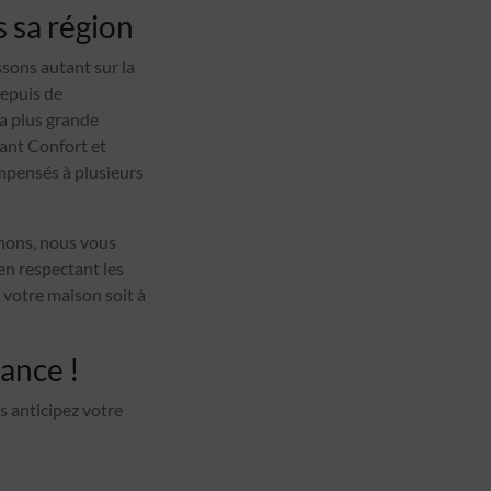
s sa région
sons autant sur la
depuis de
a plus grande
iant Confort et
mpensés à plusieurs
enons, nous vous
en respectant les
 votre maison soit à
ance !
s anticipez votre