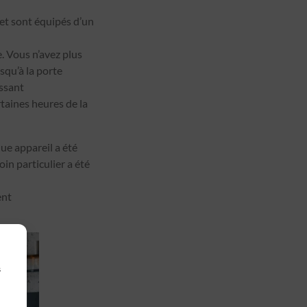
 et sont équipés d’un
. Vous n’avez plus
squ’à la porte
issant
taines heures de la
ue appareil a été
in particulier a été
ent
s