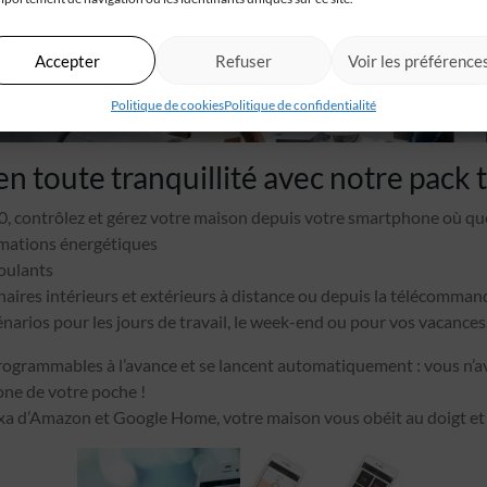
Accepter
Refuser
Voir les préférence
Politique de cookies
Politique de confidentialité
 toute tranquillité avec notre pack t
, contrôlez et gérez votre maison depuis votre smartphone où que
mations énergétiques
roulants
aires intérieurs et extérieurs à distance ou depuis la télécomman
énarios pour les jours de travail, le week-end ou pour vos vacances
rogrammables à l’avance et se lancent automatiquement : vous n’a
one de votre poche !
a d’Amazon et Google Home, votre maison vous obéit au doigt et à