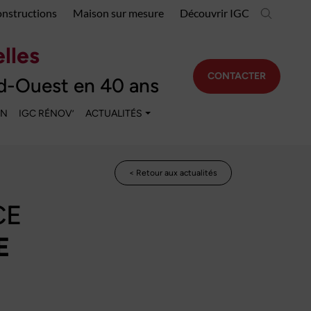
onstructions
Maison sur mesure
Découvrir IGC
lles
CONTACTER
d-Ouest en 40 ans
EN
IGC RÉNOV’
ACTUALITÉS
< Retour aux actualités
CE
E