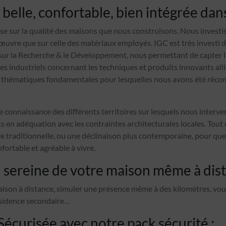
belle, confortable, bien intégrée dan
se sur la qualité des maisons que nous construisons. Nous investis
 œuvre que sur celle des matériaux employés. IGC est très investi 
r la Recherche & le Développement, nous permettant de capter l
des industriels concernant les techniques et produits innovants all
x thématiques fondamentales pour lesquelles nous avons été réco
e connaissance des différents territoires sur lesquels nous interv
 en adéquation avec les contraintes architecturales locales. Tout 
re traditionnelle, ou une déclinaison plus contemporaine, pour que
nfortable et agréable à vivre.
 sereine de votre maison même à dist
aison à distance, simuler une présence même à des kilomètres, vou
ésidence secondaire…
écurisée avec notre pack sécurité :