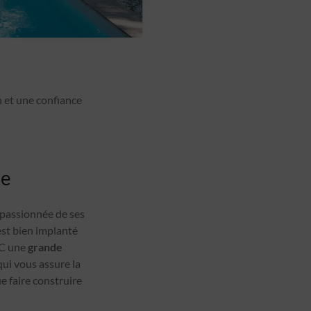
n et une confiance
de
t passionnée de ses
est bien implanté
GC une
grande
ui vous assure la
e faire construire