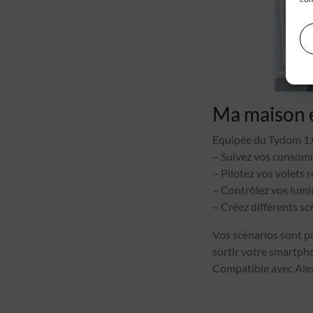
Ma maison en
Equipée du Tydom 1.0
– Suivez vos consom
– Pilotez vos volets 
– Contrôlez vos lumin
– Créez différents sc
Vos scénarios sont p
sortir votre smartph
Compatible avec Alex