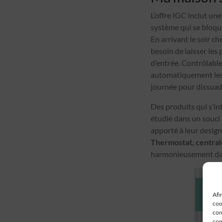
L’offre IGC inclut un
système qui se bloque
En arrivant le soir c
besoin de laisser les
d’entrée. Contrôlable
automatiquement les v
journée pour dissuade
Des produits qui s’in
étudié dans un souci 
apporté à leur design 
Thermostat, central
harmonieusement dan
Afi
coo
con
com