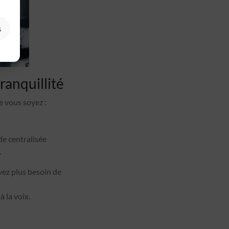
s
ranquillité
 vous soyez :
de centralisée
.
vez plus besoin de
 la voix.