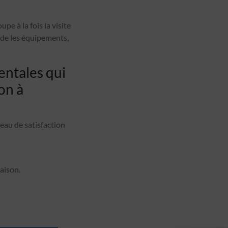
e à la fois la visite
ude les équipements,
entales qui
on à
veau de satisfaction
aison.