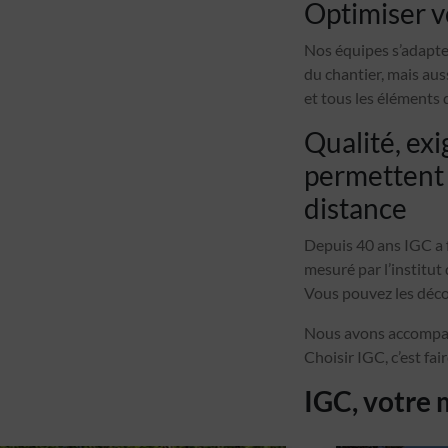
Optimiser 
Nos équipes s’adapten
du chantier, mais au
et tous les éléments 
Qualité, ex
permettent 
distance
Depuis 40 ans IGC a f
mesuré par l’instit
Vous pouvez les décou
Nous avons accompagn
Choisir IGC, c’est fai
IGC, votre