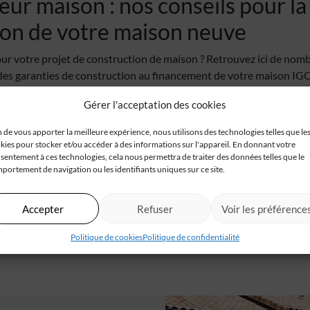
ur maison : nos conseils pour la
ion de votre maison neuve
ur votre projet de construction de maison ? Retrouvez ici de nombr
 des garanties de construction au financement de votre maison IGC
in…
Gérer l'acceptation des cookies
r maison, notre objectif est de faire de chaque maison un lieu où
n de vous apporter la meilleure expérience, nous utilisons des technologies telles que le
ue cette section actualités vous inspire et vous informe sur notr
kies pour stocker et/ou accéder à des informations sur l'appareil. En donnant votre
t l’innovation dans le domaine de la construction de maison. Rest
sentement à ces technologies, cela nous permettra de traiter des données telles que le
ur passionnantes !
portement de navigation ou les identifiants uniques sur ce site.
Accepter
Refuser
Voir les préférence
Politique de cookies
Politique de confidentialité