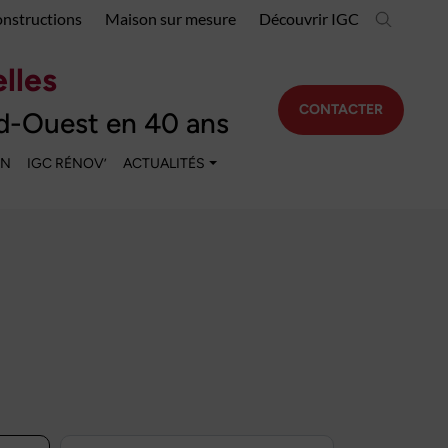
onstructions
Maison sur mesure
Découvrir IGC
lles
CONTACTER
d-Ouest en 40 ans
EN
IGC RÉNOV’
ACTUALITÉS