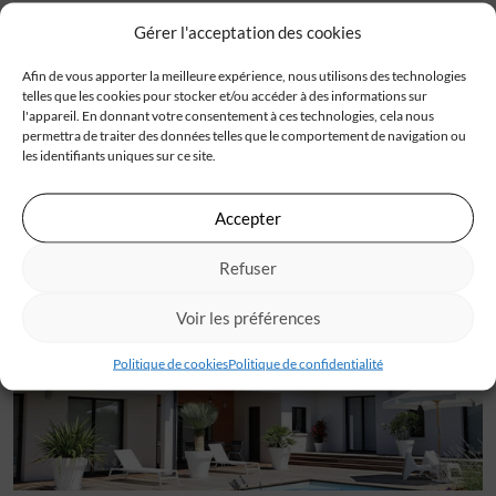
de chaque maison un lieu où les rêves prennent vie. Nous
Gérer l'acceptation des cookies
espérons que cette section actualités vous inspire et vous
informe sur notre engagement constant envers
Afin de vous apporter la meilleure expérience, nous utilisons des technologies
l’excellence et l’innovation dans le domaine de la
telles que les cookies pour stocker et/ou accéder à des informations sur
l'appareil. En donnant votre consentement à ces technologies, cela nous
construction de maison. Restez connectés pour de
permettra de traiter des données telles que le comportement de navigation ou
nouvelles mises à jour passionnantes !
les identifiants uniques sur ce site.
Accepter
Refuser
Découvrez tous
les témoignages en video
Voir les préférences
Politique de cookies
Politique de confidentialité