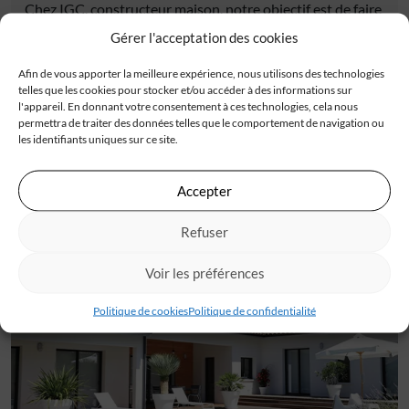
Chez IGC, constructeur maison, notre objectif est de faire
de chaque maison un lieu où les rêves prennent vie. Nous
Gérer l'acceptation des cookies
espérons que cette section actualités vous inspire et vous
Afin de vous apporter la meilleure expérience, nous utilisons des technologies
informe sur notre engagement constant envers
telles que les cookies pour stocker et/ou accéder à des informations sur
l’excellence et l’innovation dans le domaine de la
l'appareil. En donnant votre consentement à ces technologies, cela nous
construction de maison. Restez connectés pour de
permettra de traiter des données telles que le comportement de navigation ou
les identifiants uniques sur ce site.
nouvelles mises à jour passionnantes !
Accepter
Refuser
Découvrez tous
Voir les préférences
les témoignages en video
Politique de cookies
Politique de confidentialité