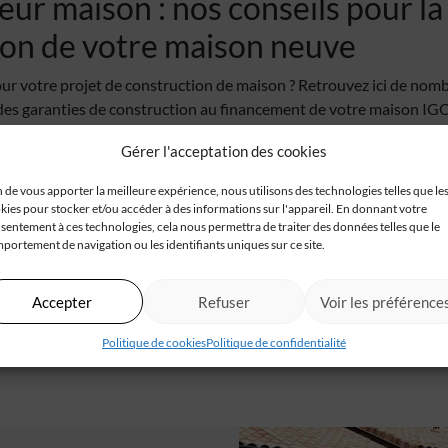
ur maison : nos conseils pour la
ion de votre maison neuve
ur votre projet de construction de maison ? Retrouvez ici de nombr
 des garanties de construction au financement de votre maison IGC
in…
Gérer l'acceptation des cookies
r maison, notre objectif est de faire de chaque maison un lieu où
n de vous apporter la meilleure expérience, nous utilisons des technologies telles que le
ue cette section actualités vous inspire et vous informe sur notr
kies pour stocker et/ou accéder à des informations sur l'appareil. En donnant votre
t l’innovation dans le domaine de la construction de maison. Rest
sentement à ces technologies, cela nous permettra de traiter des données telles que le
ur passionnantes !
portement de navigation ou les identifiants uniques sur ce site.
Accepter
Refuser
Voir les préférence
Politique de cookies
Politique de confidentialité