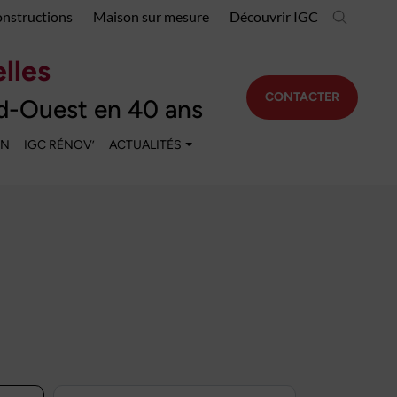
onstructions
Maison sur mesure
Découvrir IGC
lles
CONTACTER
d-Ouest en 40 ans
EN
IGC RÉNOV’
ACTUALITÉS