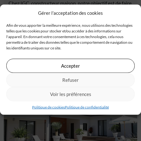
Chez IGC, constructeur maison, notre objectif est de faire
de chaque maison un lieu où les rêves prennent vie. Nous
Gérer l'acceptation des cookies
espérons que cette section actualités vous inspire et vous
Afin de vous apporter la meilleure expérience, nous utilisons des technologies
informe sur notre engagement constant envers
telles que les cookies pour stocker et/ou accéder à des informations sur
l’excellence et l’innovation dans le domaine de la
l'appareil. En donnant votre consentement à ces technologies, cela nous
construction de maison. Restez connectés pour de
permettra de traiter des données telles que le comportement de navigation ou
les identifiants uniques sur ce site.
nouvelles mises à jour passionnantes !
Accepter
Refuser
Découvrez tous
Voir les préférences
les témoignages en video
Politique de cookies
Politique de confidentialité