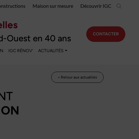
onstructions
Maison sur mesure
Découvrir IGC
lles
CONTACTER
d-Ouest en 40 ans
EN
IGC RÉNOV’
ACTUALITÉS
< Retour aux actualités
NT
ION