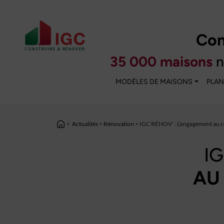
Con
35 000 maisons
n
MODÈLES DE MAISONS
PLAN
>
Actualités
>
Rénovation
> IGC RÉNOV’ : L’engagement au c
I
AU