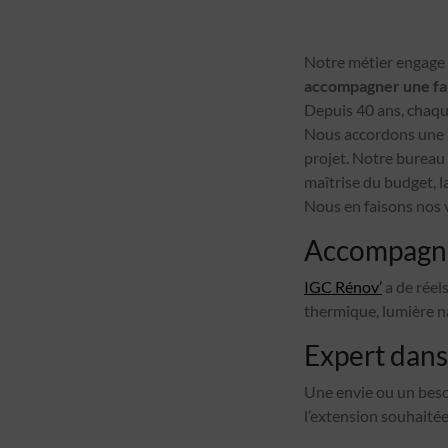
Notre métier engage d
accompagner une fam
Depuis 40 ans, chaque
Nous accordons une h
projet. Notre bureau
maîtrise du budget, l
Nous en faisons nos v
Accompagne
IGC Rénov’
a de réels
thermique, lumière na
Expert dans
Une envie ou un beso
l’extension souhaité