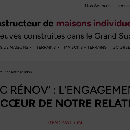
Nos Agences
Nos c
structeur de
maisons individue
euves construites dans le Grand Su
S DE MAISONS
TERRAINS
MAISONS + TERRAINS
IGC GRE
œur de notre relation
GC RÉNOV’ : L’ENGAGEME
 CŒUR DE NOTRE RELAT
RÉNOVATION