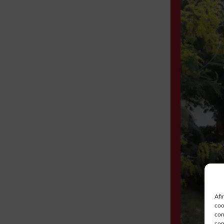
Afi
coo
con
com