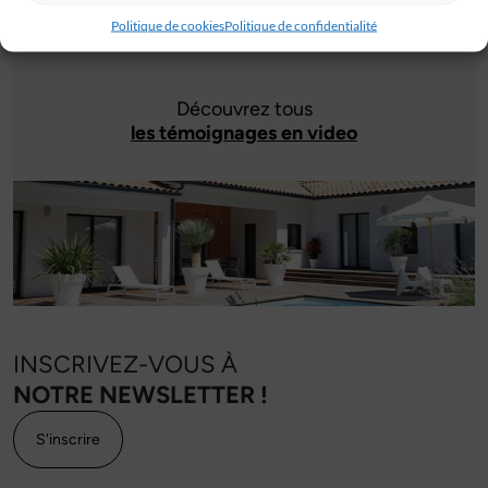
Politique de cookies
Politique de confidentialité
Découvrez tous
les témoignages en video
INSCRIVEZ-VOUS À
NOTRE NEWSLETTER !
S'inscrire