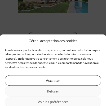
Cliquez ici pour plus d'infos
Gérer l'acceptation des cookies
Afin de vous apporter la meilleure expérience, nous utilisons des technologies
telles que les cookies pour stocker et/ou accéder à des informations sur
Partager sur
l'appareil. En donnant votre consentement à ces technologies, cela nous
permettra de traiter des données telles que le comportement de navigation ou
les identifiants uniques sur ce site.
Une réalisation de maison IGC à Arcachon
Accepter
Refuser
La maison facile à vivre : découvrez la maison
ATAHO
Voir les préférences