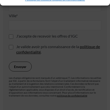
Ville*
J'accepte de recevoir les offres d'IGC
Je valide avoir pris connaissance de la
politique de
confidentialité
.
Les champs obligatoires sont marqués d’un astérisque (*). Les informations recueillies
par IGC, à partir de ce formulaire, font l’objet d’un traitement informatisé nécessaire
au traitement et à la gestion des relations commerciales. Ces données ne feront pas
l’objet d’un autre traitement que celui mentionné. Conformément à la
règlementation applicable, vous disposez d’un droit d’accès, de rectification et
d’opposition aux informations vous concernant. Pour plus d’informations sur le
traitement de vos données, consultez notre
politique de confidentialité