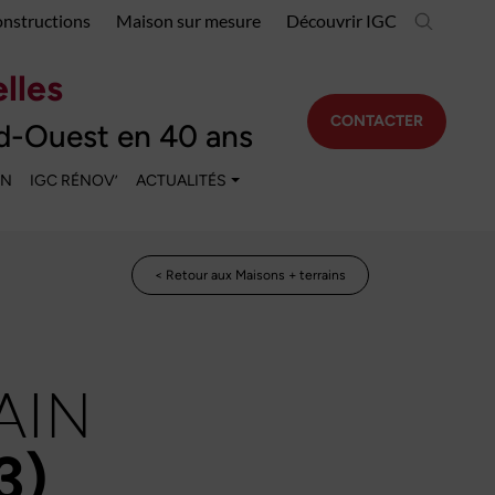
onstructions
Maison sur mesure
Découvrir IGC
lles
CONTACTER
d-Ouest en 40 ans
EN
IGC RÉNOV’
ACTUALITÉS
< Retour aux Maisons + terrains
AIN
3)