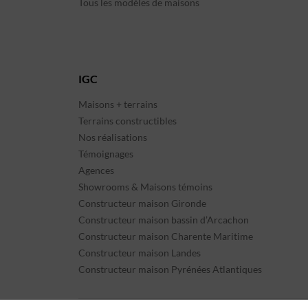
Tous les modèles de maisons
IGC
Maisons + terrains
Terrains constructibles
Nos réalisations
Témoignages
Agences
Showrooms & Maisons témoins
Constructeur maison Gironde
Constructeur maison bassin d’Arcachon
Constructeur maison Charente Maritime
Constructeur maison Landes
Constructeur maison Pyrénées Atlantiques