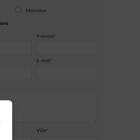
e
Monsieur
ions
Prénom*
E-mail*
s
Ville*