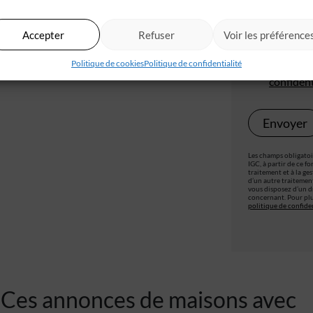
’une maison IGC sur le terrain de nos
is liés à la structure compris hors frais annexes
Accepter
Refuser
Voir les préférence
J'accepte
Politique de cookies
Politique de confidentialité
Je valide
confident
Les champs obligatoir
IGC, à partir de ce f
traitement et à la ge
d’un autre traitemen
vous disposez d’un dr
concernant. Pour plu
politique de confiden
Ces annonces de maisons avec