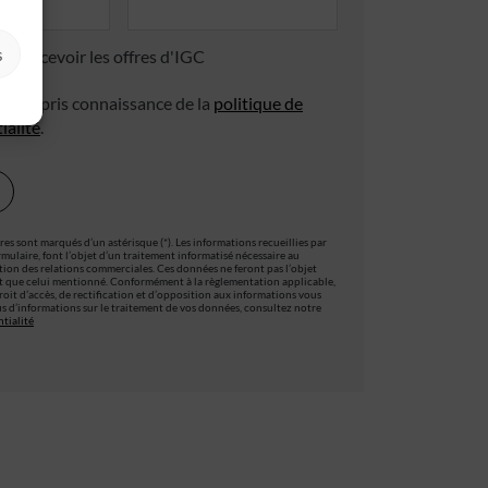
s
 de recevoir les offres d'IGC
 avoir pris connaissance de la
politique de
ialité
.
es sont marqués d’un astérisque (*). Les informations recueillies par
ormulaire, font l’objet d’un traitement informatisé nécessaire au
stion des relations commerciales. Ces données ne feront pas l’objet
t que celui mentionné. Conformément à la règlementation applicable,
oit d’accès, de rectification et d’opposition aux informations vous
s d’informations sur le traitement de vos données, consultez notre
tialité