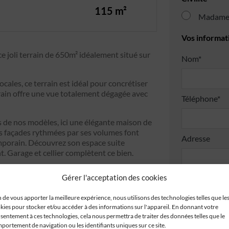
115 m²
Madam
Vos informat
e joli terrain de 650m² idéalement situé sur
Nom*
les, ce terrain est idéal pour concrétiser
rrain offre une vue totalement dégagée avec
Téléphone*
s de nos modèles, ici une élégante maison de
ses façades rythmées par ses volumes font
Adresse
temporain. Découvrez son espace suite
t. Garage et cellier complètent ce bien.
 ans, vous bénéficiez de toutes les garanties
Gérer l'acceptation des cookies
struire en toute sérénité. N’attendez plus
n de vous apporter la meilleure expérience, nous utilisons des technologies telles que le
kies pour stocker et/ou accéder à des informations sur l'appareil. En donnant votre
une étude gratuite et personnalisée de
Code postal*
sentement à ces technologies, cela nous permettra de traiter des données telles que le
portement de navigation ou les identifiants uniques sur ce site.