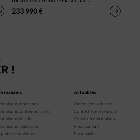
construire votre future maison dans...
233 990 €
À
R !
de maisons
Actualités
e maisons modernes
Aménager sa maison
e maisons contemporaines
Confort et innovation
 maisons de ville
Construire sa maison
e maisons régionales
Financement
s plans de maisons
Partenariat