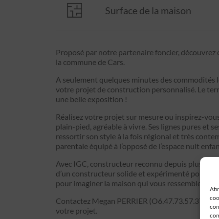
Surface de la maison
Proposé par notre partenaire foncier, découvrez c
la commune de Cars.
A seulement quelques minutes des commodités loca
votre projet de construction personnalisé. Le te
une belle exposition !
Réalisez votre projet sur mesure ou inspirez-vou
plain-pied, agréable à vivre. Ses lignes pures et 
ressortir son style à la fois régional et très con
parentale équipé à l’opposé de l’espace nuit enfan
Avec IGC, constructeur reconnu depuis plus de 40
d’un constructeur solide et expérimenté pour con
pour imaginer la maison qui vous ressemble !
Afi
coo
Contactez Megan PERRIER (O6.47.73.57.37) pour 
con
votre projet.
com