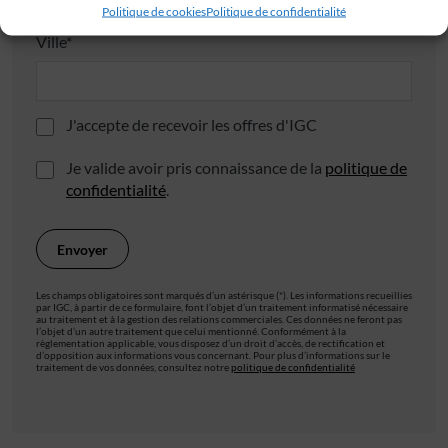
Politique de cookies
Politique de confidentialité
Ville*
J'accepte de recevoir les offres d'IGC
Je valide avoir pris connaissance de la
politique de
confidentialité
.
Les champs obligatoires sont marqués d’un astérisque (*). Les informations recueillies
par IGC, à partir de ce formulaire, font l’objet d’un traitement informatisé nécessaire
au traitement et à la gestion des relations commerciales. Ces données ne feront pas
l’objet d’un autre traitement que celui mentionné. Conformément à la
règlementation applicable, vous disposez d’un droit d’accès, de rectification et
d’opposition aux informations vous concernant. Pour plus d’informations sur le
traitement de vos données, consultez notre
politique de confidentialité