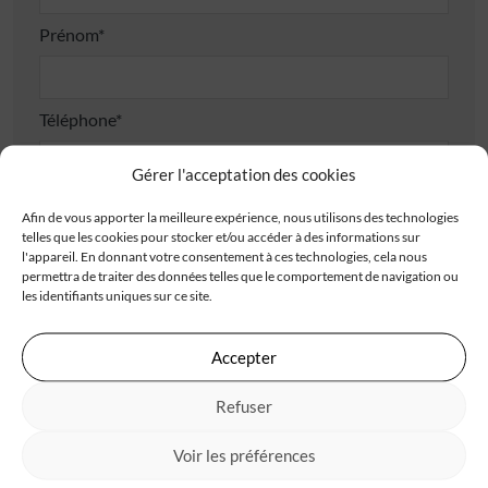
Prénom*
Téléphone*
Gérer l'acceptation des cookies
E-mail*
Afin de vous apporter la meilleure expérience, nous utilisons des technologies
telles que les cookies pour stocker et/ou accéder à des informations sur
l'appareil. En donnant votre consentement à ces technologies, cela nous
permettra de traiter des données telles que le comportement de navigation ou
Adresse
les identifiants uniques sur ce site.
Accepter
Refuser
Code postal*
Voir les préférences