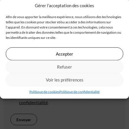
Gérer l'acceptation des cookies
Afin de vous apporter la meilleure expérience, nous utilisons des technologies
telles que les cookies pour stocker et/ou accéder à des informations sur
l'appareil. En donnant votre consentement à ces technologies, cela nous
permettra de traiter des données telles que le comportement de navigation ou
Code postal*
les identifiants uniques sur ce site.
Accepter
Ville*
Refuser
Voir les préférences
J'accepte de recevoir les offres d'IGC
Politique de cookies
Politique de confidentialité
Je valide avoir pris connaissance de la
politique de
confidentialité
.