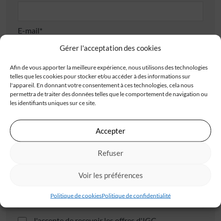
E-mail*
Gérer l'acceptation des cookies
Afin de vous apporter la meilleure expérience, nous utilisons des technologies
Adresse
telles que les cookies pour stocker et/ou accéder à des informations sur
l'appareil. En donnant votre consentement à ces technologies, cela nous
permettra de traiter des données telles que le comportement de navigation ou
les identifiants uniques sur ce site.
Accepter
Code postal*
Refuser
Voir les préférences
Ville*
Politique de cookies
Politique de confidentialité
J'accepte de recevoir les offres d'IGC