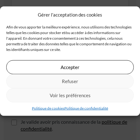
Adresse
Gérer l'acceptation des cookies
Afin de vous apporter la meilleure expérience, nous utilisons des technologies
telles que les cookies pour stocker et/ou accéder à des informations sur
l'appareil. En donnant votre consentement à ces technologies, cela nous
permettra de traiter des données telles que le comportement de navigation ou
les identifiants uniques sur ce site.
Code postal*
Accepter
Refuser
Ville*
Voir les préférences
J'accepte de recevoir les offres d'IGC
Politique de cookies
Politique de confidentialité
Je valide avoir pris connaissance de la
politique de
confidentialité
.