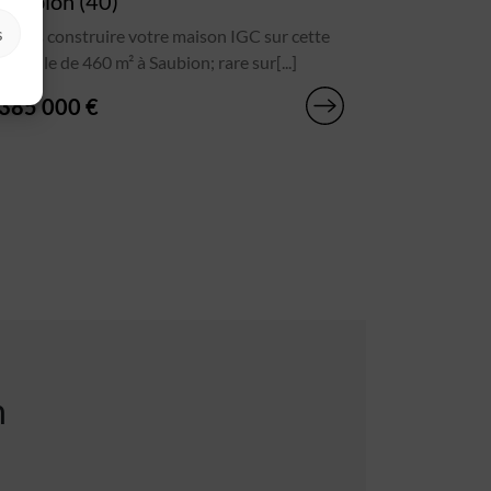
Saubion (40)
s
Faites construire votre maison IGC sur cette
parcelle de 460 m² à Saubion; rare sur[...]
385 000 €
n