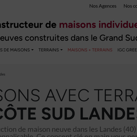
Nos Agences
Nos c
structeur de
maisons individue
euves construites dans le Grand Su
S DE MAISONS
TERRAINS
MAISONS + TERRAINS
IGC GRE
des
SONS AVEC TERR
CÔTE SUD LANDE
uction de maison neuve dans les Landes (40)
nnalisable. Ce concept clé en main vous pe