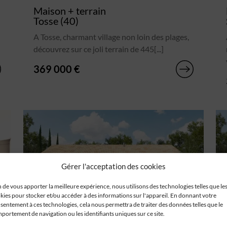
Maison + terrain
Tosse (40)
A Tosse, charmant village non loin des plages,
découvrez sur ce joli terrain de 445[...]
369 000 €
Gérer l'acceptation des cookies
n de vous apporter la meilleure expérience, nous utilisons des technologies telles que le
kies pour stocker et/ou accéder à des informations sur l'appareil. En donnant votre
sentement à ces technologies, cela nous permettra de traiter des données telles que le
portement de navigation ou les identifiants uniques sur ce site.
Maison + terrain