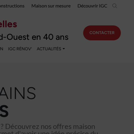
onstructions
Maison sur mesure
Découvrir IGC
lles
CONTACTER
d-Ouest en 40 ans
EN
IGC RÉNOV’
ACTUALITÉS
AINS
S
 ? Découvrez nos offres maison
rmet d'avoir une idée précise du