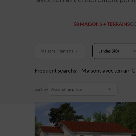
58 MAISONS + TERRAINS
CO
Maisons + terrains
Landes (40)
Frequent searchs:
Maisons avec terrain G
Sort by
Ascending price