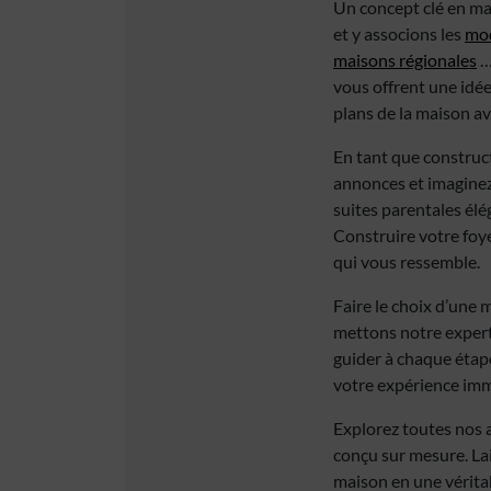
Un concept clé en mai
et y associons les
mod
maisons régionales
…
vous offrent une idée
plans de la maison a
En tant que construc
annonces et imaginez
suites parentales élé
Construire votre foye
qui vous ressemble.
Faire le choix d’une 
mettons notre experti
guider à chaque étape
votre expérience imm
Explorez toutes nos 
conçu sur mesure. La
maison en une vérita