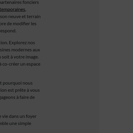
partenaires fonciers
temporaines
,
son neuve et terrain
bre de modifier les
respond.
ion. Explorez nos
uisines modernes aux
 soit à votre image.
 à co-créer un espace
est pourquoi nous
ion est prête à vous
gageons à faire de
 vie dans un foyer
emble une simple