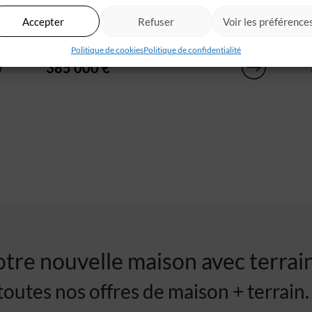
Saint-vincent-de-tyrosse (40)
Accepter
Refuser
Voir les préférence
Faite construire votre maison avec IGC
Angresse sur ce joli terrain de 750 m² à[...]
Politique de cookies
Politique de confidentialité
385 000 €
tre nouvelle maison avec terrai
outes nos offres de maison + terrain.