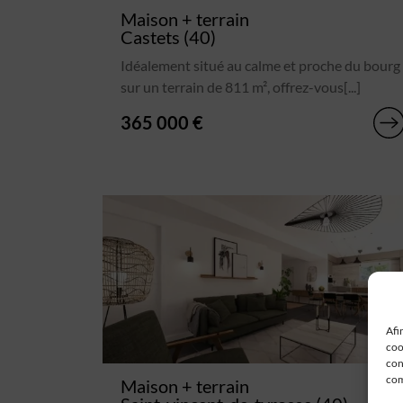
Maison + terrain
Castets (40)
Idéalement situé au calme et proche du bourg
sur un terrain de 811 m², offrez-vous[...]
365 000 €
Afi
coo
con
com
Maison + terrain