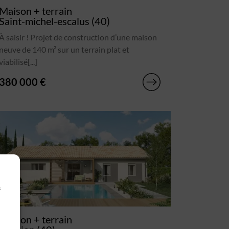
Maison + terrain
Saint-michel-escalus (40)
À saisir ! Projet de construction d’une maison
neuve de 140 m² sur un terrain plat et
viabilisé[...]
380 000 €
s
Maison + terrain