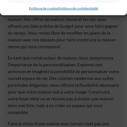
Maisons de ville
,
maisons contemporaines
,
maisons
Politique de cookies
Politique de confidentialité
régionales
… Vous trouverez forcément votre future
maison. Nos offres de maison neuve et terrain vous
offrent une idée précise de budget pour vous faire gagner
du temps. Vous restez libre de modifier les plans de la
maison avec nos équipes pour faire construire la maison
neuve qui vous correspond.
En tant que constructeur de maison, nous comprenons
l’importance de la personnalisation. Explorez nos
annonces et imaginez la possibilité de personnaliser votre
nouvel espace de vie. Des cuisines modernes aux suites
parentales élégantes, nous offrons la flexibilité nécessaire
pour que votre maison soit à votre image. Construire
votre foyer idéal ne se résume pas à choisir une maison
dans une liste, mais à co-créer un espace qui vous
ressemble.
Faire le choix d’une maison avec terrain n’est pas une