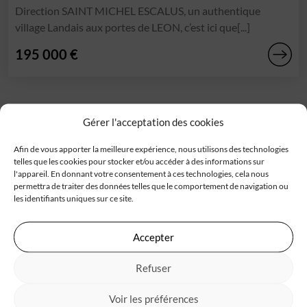
Direction SAINT MICHEL ESCALUS, un authentique
village Landais aux portes de LEON, c’est ici que[...]
195 000 €
Gérer l'acceptation des cookies
Afin de vous apporter la meilleure expérience, nous utilisons des technologies
telles que les cookies pour stocker et/ou accéder à des informations sur
l'appareil. En donnant votre consentement à ces technologies, cela nous
Trouvez votre nouvelle maison avec
permettra de traiter des données telles que le comportement de navigation ou
les identifiants uniques sur ce site.
terrain
Découvrez toutes nos offres de maison
Accepter
+ terrain.
Refuser
Un concept clé en main : nous sélectionnons des terrains
constructibles auprès de nos partenaires fonciers et y
Voir les préférences
associons les
modèles de maisons
les mieux adaptés.