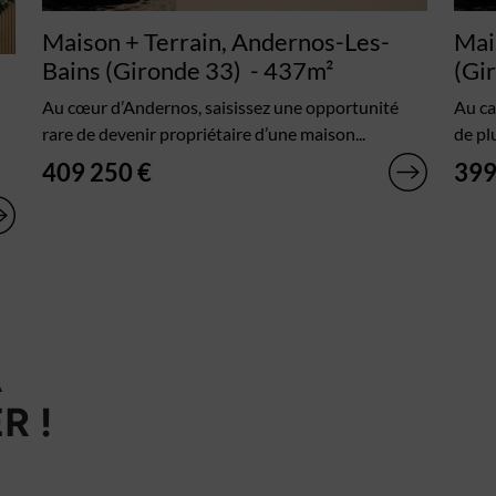
Maison + Terrain, Andernos-Les-
Mai
Bains (Gironde 33)
- 437m²
(Gi
Au cœur d’Andernos, saisissez une opportunité
Au ca
rare de devenir propriétaire d’une maison...
de plu
409 250 €
399
À
R !