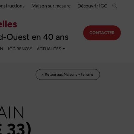
onstructions
Maison sur mesure
Découvrir IGC
lles
CONTACTER
d-Ouest en 40 ans
EN
IGC RÉNOV’
ACTUALITÉS
< Retour aux Maisons + terrains
AIN
 33)