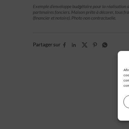
Exemple d’enveloppe budgétaire pour la réalisation d
partenaires fonciers. Maison prête à décorer, tous fra
(financier et notaire). Photo non contractuelle.
Partager sur
Afi
coo
con
com