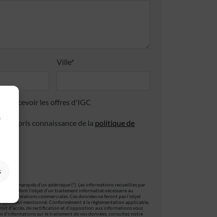
Ville*
 de recevoir les offres d'IGC
s
 avoir pris connaissance de la
politique de
ialité
.
s
es sont marqués d’un astérisque (*). Les informations recueillies par
ormulaire, font l’objet d’un traitement informatisé nécessaire au
stion des relations commerciales. Ces données ne feront pas l’objet
t que celui mentionné. Conformément à la règlementation applicable,
oit d’accès, de rectification et d’opposition aux informations vous
s d’informations sur le traitement de vos données, consultez notre