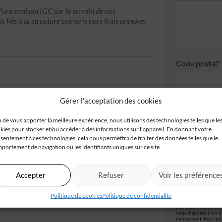
’une maison IGC sur le terrain de nos
is liés à la structure compris hors frais annexes
Code postal*
Gérer l'acceptation des cookies
J'accepte
n de vous apporter la meilleure expérience, nous utilisons des technologies telles que le
Je valide
kies pour stocker et/ou accéder à des informations sur l'appareil. En donnant votre
confident
sentement à ces technologies, cela nous permettra de traiter des données telles que le
portement de navigation ou les identifiants uniques sur ce site.
Accepter
Refuser
Voir les préférence
Les champs obligatoir
Politique de cookies
Politique de confidentialité
IGC, à partir de ce f
traitement et à la ge
d’un autre traitemen
vous disposez d’un dr
concernant. Pour plu