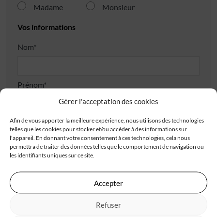
Madame
Monsieur
Vos informations
Nom*
Prénom*
Gérer l'acceptation des cookies
Afin de vous apporter la meilleure expérience, nous utilisons des technologies
Téléphone*
telles que les cookies pour stocker et/ou accéder à des informations sur
l'appareil. En donnant votre consentement à ces technologies, cela nous
permettra de traiter des données telles que le comportement de navigation ou
les identifiants uniques sur ce site.
E-mail*
Accepter
Adresse
Refuser