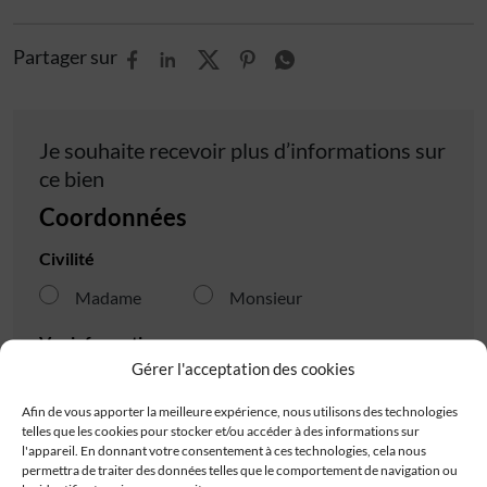
Partager sur
Je souhaite recevoir plus d’informations sur
ce bien
Coordonnées
Civilité
Madame
Monsieur
Vos informations
Gérer l'acceptation des cookies
Nom*
Afin de vous apporter la meilleure expérience, nous utilisons des technologies
telles que les cookies pour stocker et/ou accéder à des informations sur
l'appareil. En donnant votre consentement à ces technologies, cela nous
permettra de traiter des données telles que le comportement de navigation ou
Prénom*