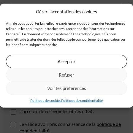
Gérer l'acceptation des cookies
Adresse
Afin de vous apporter la meilleure expérience, nous utilisons des technologies
telles que les cookies pour stocker et/ou accéder à des informations sur
l'appareil. En donnant votre consentement à ces technologies, cela nous
permettra de traiter des données telles que le comportement de navigation ou
les identifiants uniques sur ce site.
Accepter
Code postal*
Refuser
Ville*
Voir les préférences
Politique de cookies
Politique de confidentialité
J'accepte de recevoir les offres d'IGC
Je valide avoir pris connaissance de la
politique de
confidentialité
.