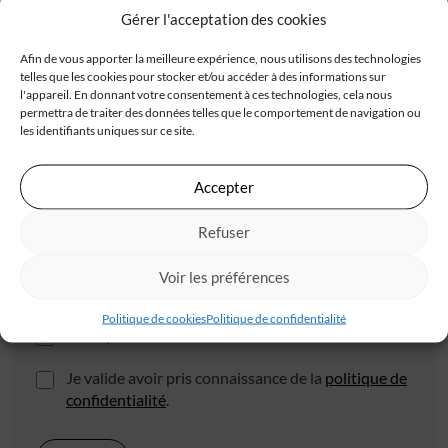
Gérer l'acceptation des cookies
Adresse
Afin de vous apporter la meilleure expérience, nous utilisons des technologies
telles que les cookies pour stocker et/ou accéder à des informations sur
l'appareil. En donnant votre consentement à ces technologies, cela nous
permettra de traiter des données telles que le comportement de navigation ou
les identifiants uniques sur ce site.
Code postal*
Accepter
Refuser
Ville*
Voir les préférences
Politique de cookies
Politique de confidentialité
J'accepte de recevoir les offres d'IGC
Je valide avoir pris connaissance de la
politique de
confidentialité
.