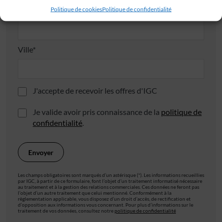
Politique de cookies
Politique de confidentialité
Code postal*
Ville*
J'accepte de recevoir les offres d'IGC
Je valide avoir pris connaissance de la
politique de
confidentialité
.
Les champs obligatoires sont marqués d’un astérisque (*). Les informations recueillies
par IGC, à partir de ce formulaire, font l’objet d’un traitement informatisé nécessaire
au traitement et à la gestion des relations commerciales. Ces données ne feront pas
l’objet d’un autre traitement que celui mentionné. Conformément à la
règlementation applicable, vous disposez d’un droit d’accès, de rectification et
d’opposition aux informations vous concernant. Pour plus d’informations sur le
traitement de vos données, consultez notre
politique de confidentialité