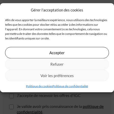
Gérer l'acceptation des cookies
Adresse
Afin de vous apporter la meilleure expérience, nous utilisons des technologies
telles que les cookies pour stocker et/ou accéder à des informations sur
l'appareil. En donnant votre consentement à ces technologies, cela nous
permettra de traiter des données telles que le comportement de navigation ou
les identifiants uniques sur ce site.
Accepter
Code postal*
Refuser
Ville*
Voir les préférences
Politique de cookies
Politique de confidentialité
J'accepte de recevoir les offres d'IGC
Je valide avoir pris connaissance de la
politique de
confidentialité
.