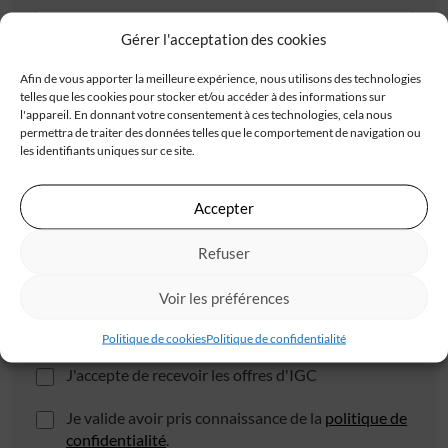
Gérer l'acceptation des cookies
Adresse
Afin de vous apporter la meilleure expérience, nous utilisons des technologies
telles que les cookies pour stocker et/ou accéder à des informations sur
l'appareil. En donnant votre consentement à ces technologies, cela nous
permettra de traiter des données telles que le comportement de navigation ou
les identifiants uniques sur ce site.
Accepter
Code postal*
Refuser
Ville*
Voir les préférences
Politique de cookies
Politique de confidentialité
J'accepte de recevoir les offres d'IGC
Je valide avoir pris connaissance de la
politique de
confidentialité
.