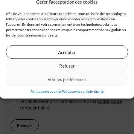
Gérer l'acceptation des cookies
Afin de vous apporter la meilleure expérience, nous utilisons des technologies
telles que les cookies pour stocker et/ou accéder à des informations sur
l'appareil. En donnant votre consentement à ces technologies, cela nous
permettra de traiter des données telles que le comportement de navigation ou
les identifiants uniques sur ce site.
Code postal*
Accepter
Ville*
Refuser
Voir les préférences
J'accepte de recevoir les offres d'IGC
Politique de cookies
Politique de confidentialité
Je valide avoir pris connaissance de la
politique de
confidentialité
.