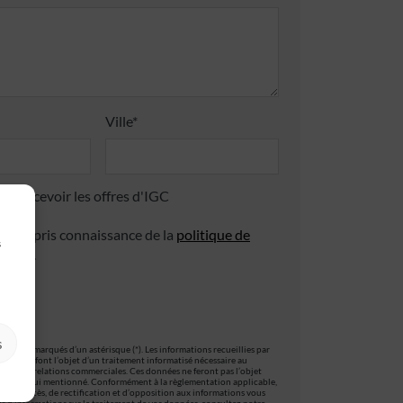
Ville*
 de recevoir les offres d'IGC
 avoir pris connaissance de la
politique de
s
ialité
.
s
es sont marqués d’un astérisque (*). Les informations recueillies par
ormulaire, font l’objet d’un traitement informatisé nécessaire au
stion des relations commerciales. Ces données ne feront pas l’objet
t que celui mentionné. Conformément à la règlementation applicable,
oit d’accès, de rectification et d’opposition aux informations vous