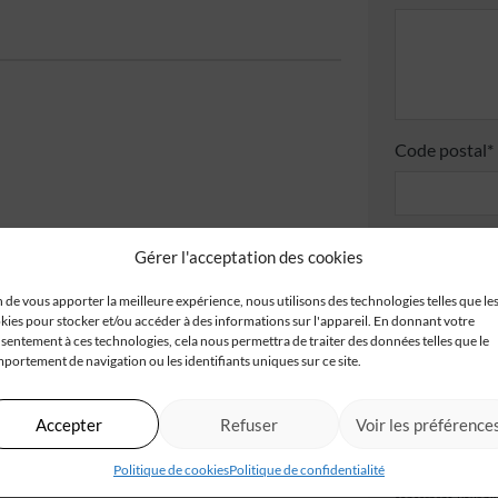
Code postal*
J'accepte
Gérer l'acceptation des cookies
Je valide
n de vous apporter la meilleure expérience, nous utilisons des technologies telles que le
confident
kies pour stocker et/ou accéder à des informations sur l'appareil. En donnant votre
sentement à ces technologies, cela nous permettra de traiter des données telles que le
portement de navigation ou les identifiants uniques sur ce site.
Accepter
Refuser
Voir les préférence
Les champs obligatoir
IGC, à partir de ce f
traitement et à la ge
Politique de cookies
Politique de confidentialité
d’un autre traitemen
vous disposez d’un dr