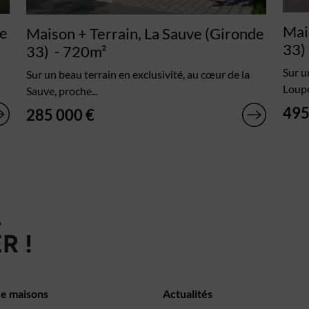
Mai
de
Maison + Terrain, La Sauve (Gironde
33)
33)
- 720m²
Sur u
Sur un beau terrain en exclusivité, au cœur de la
Loupe
Sauve, proche...
495
285 000 €
À
R !
de maisons
Actualités