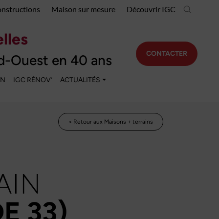
onstructions
Maison sur mesure
Découvrir IGC
lles
CONTACTER
d-Ouest en 40 ans
EN
IGC RÉNOV’
ACTUALITÉS
< Retour aux Maisons + terrains
AIN
E 33)