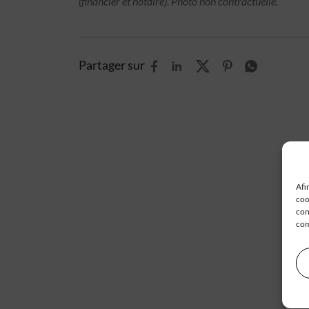
(financier et notaire). Photo non contractuelle.
Partager sur
Afi
coo
con
com