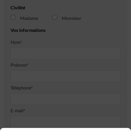
Civilité
Madame
Monsieur
Vos informations
Nom*
Prénom*
Téléphone*
E-mail*