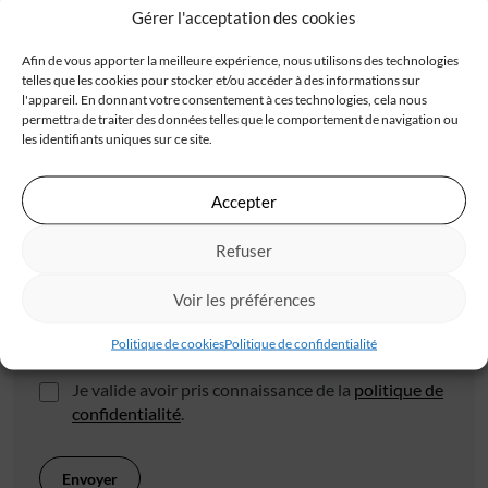
Adresse
Gérer l'acceptation des cookies
Afin de vous apporter la meilleure expérience, nous utilisons des technologies
telles que les cookies pour stocker et/ou accéder à des informations sur
l'appareil. En donnant votre consentement à ces technologies, cela nous
permettra de traiter des données telles que le comportement de navigation ou
les identifiants uniques sur ce site.
Code postal*
Accepter
Refuser
Ville*
Voir les préférences
J'accepte de recevoir les offres d'IGC
Politique de cookies
Politique de confidentialité
Je valide avoir pris connaissance de la
politique de
confidentialité
.