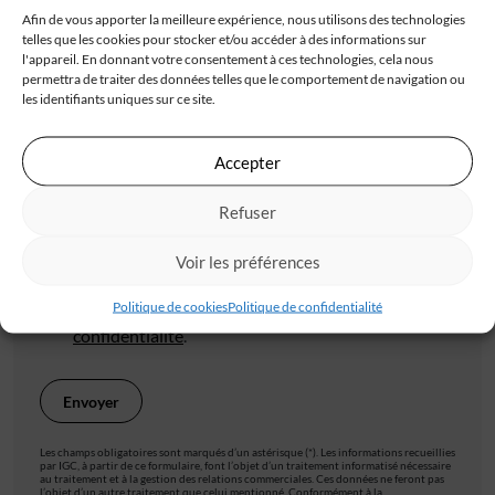
Afin de vous apporter la meilleure expérience, nous utilisons des technologies
telles que les cookies pour stocker et/ou accéder à des informations sur
l'appareil. En donnant votre consentement à ces technologies, cela nous
permettra de traiter des données telles que le comportement de navigation ou
Code postal*
les identifiants uniques sur ce site.
Accepter
Ville*
Refuser
Voir les préférences
J'accepte de recevoir les offres d'IGC
Politique de cookies
Politique de confidentialité
Je valide avoir pris connaissance de la
politique de
confidentialité
.
Les champs obligatoires sont marqués d’un astérisque (*). Les informations recueillies
par IGC, à partir de ce formulaire, font l’objet d’un traitement informatisé nécessaire
au traitement et à la gestion des relations commerciales. Ces données ne feront pas
l’objet d’un autre traitement que celui mentionné. Conformément à la