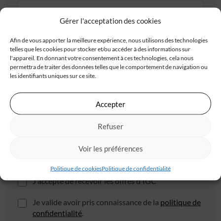
Gérer l'acceptation des cookies
Adresse
Afin de vous apporter la meilleure expérience, nous utilisons des technologies
telles que les cookies pour stocker et/ou accéder à des informations sur
l'appareil. En donnant votre consentement à ces technologies, cela nous
permettra de traiter des données telles que le comportement de navigation ou
les identifiants uniques sur ce site.
Code postal*
Accepter
Refuser
Ville*
Voir les préférences
Politique de cookies
Politique de confidentialité
J'accepte de recevoir les offres d'IGC
Je valide avoir pris connaissance de la
politique de
confidentialité
.