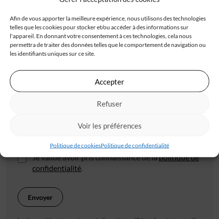
Afin de vous apporter la meilleure expérience, nous utilisons des technologies
telles que les cookies pour stocker et/ou accéder à des informations sur
l'appareil. En donnant votre consentement à ces technologies, cela nous
permettra de traiter des données telles que le comportement de navigation ou
les identifiants uniques sur ce site.
Code postal*
Accepter
Ville*
Refuser
Voir les préférences
J'accepte de recevoir les offres d'IGC
Politique de cookies
Politique de confidentialité
Je valide avoir pris connaissance de la
politique de
confidentialité
.