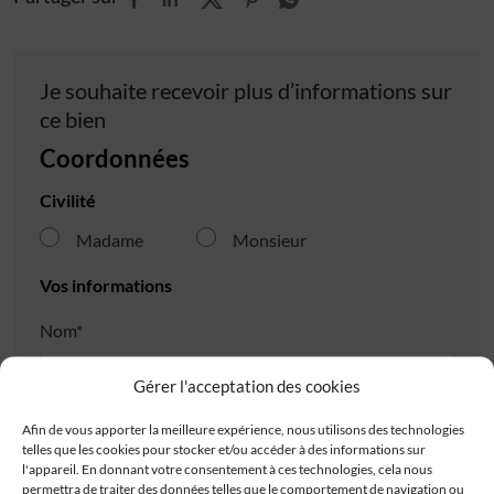
Je souhaite recevoir plus d’informations sur
ce bien
Coordonnées
Civilité
Madame
Monsieur
Vos informations
Nom*
Gérer l'acceptation des cookies
Prénom*
Afin de vous apporter la meilleure expérience, nous utilisons des technologies
telles que les cookies pour stocker et/ou accéder à des informations sur
l'appareil. En donnant votre consentement à ces technologies, cela nous
permettra de traiter des données telles que le comportement de navigation ou