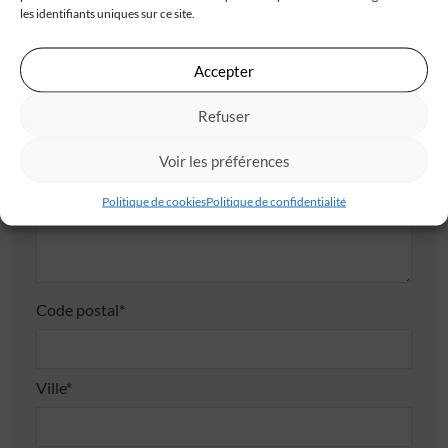
Téléphone*
les identifiants uniques sur ce site.
Accepter
E-mail*
Refuser
Voir les préférences
Adresse
Politique de cookies
Politique de confidentialité
Code postal*
Ville*