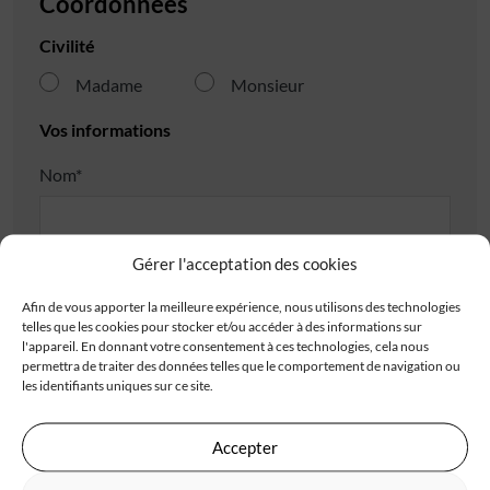
Coordonnées
Civilité
Madame
Monsieur
Vos informations
Nom*
Prénom*
Gérer l'acceptation des cookies
Afin de vous apporter la meilleure expérience, nous utilisons des technologies
telles que les cookies pour stocker et/ou accéder à des informations sur
Téléphone*
l'appareil. En donnant votre consentement à ces technologies, cela nous
permettra de traiter des données telles que le comportement de navigation ou
les identifiants uniques sur ce site.
E-mail*
Accepter