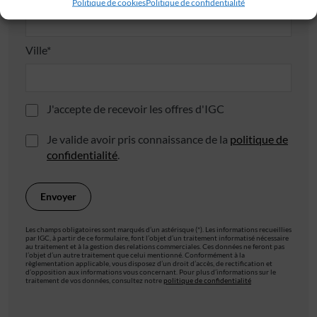
Politique de cookies
Politique de confidentialité
Ville*
J'accepte de recevoir les offres d'IGC
Je valide avoir pris connaissance de la
politique de
confidentialité
.
Les champs obligatoires sont marqués d’un astérisque (*). Les informations recueillies
par IGC, à partir de ce formulaire, font l’objet d’un traitement informatisé nécessaire
au traitement et à la gestion des relations commerciales. Ces données ne feront pas
l’objet d’un autre traitement que celui mentionné. Conformément à la
règlementation applicable, vous disposez d’un droit d’accès, de rectification et
d’opposition aux informations vous concernant. Pour plus d’informations sur le
traitement de vos données, consultez notre
politique de confidentialité