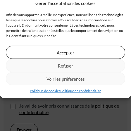
Gérer l'acceptation des cookies
Adresse
Afin de vous apporter la meilleure expérience, nous utilisons des technologies
telles que les cookies pour stocker et/ou accéder à des informations sur
l'appareil. En donnant votre consentement à ces technologies, cela nous
permettra de traiter des données telles que le comportement de navigation ou
les identifiants uniques sur ce site.
Code postal*
Accepter
Refuser
Ville*
Voir les préférences
Politique de cookies
Politique de confidentialité
J'accepte de recevoir les offres d'IGC
Je valide avoir pris connaissance de la
politique de
confidentialité
.