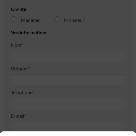
Civilité
Madame
Monsieur
Vos informations
Nom*
Prénom*
Téléphone*
E-mail*