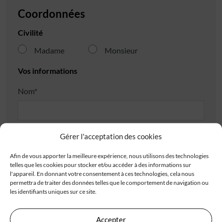
Coordonnées
Civilité
Madame
Monsieur
Vos informations
Nom*
Prénom*
Gérer l'acceptation des cookies
Afin de vous apporter la meilleure expérience, nous utilisons des technologies
telles que les cookies pour stocker et/ou accéder à des informations sur
Téléphone*
l'appareil. En donnant votre consentement à ces technologies, cela nous
permettra de traiter des données telles que le comportement de navigation ou
les identifiants uniques sur ce site.
E-mail*
Accepter