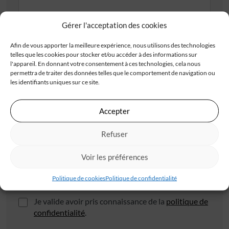
Adresse
Gérer l'acceptation des cookies
Afin de vous apporter la meilleure expérience, nous utilisons des technologies
telles que les cookies pour stocker et/ou accéder à des informations sur
l'appareil. En donnant votre consentement à ces technologies, cela nous
permettra de traiter des données telles que le comportement de navigation ou
les identifiants uniques sur ce site.
Code postal*
Accepter
Refuser
Ville*
Voir les préférences
Politique de cookies
Politique de confidentialité
J'accepte de recevoir les offres d'IGC
Je valide avoir pris connaissance de la
politique de
confidentialité
.