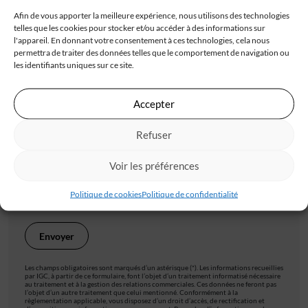
Afin de vous apporter la meilleure expérience, nous utilisons des technologies
telles que les cookies pour stocker et/ou accéder à des informations sur
Code postal*
l'appareil. En donnant votre consentement à ces technologies, cela nous
permettra de traiter des données telles que le comportement de navigation ou
les identifiants uniques sur ce site.
Ville*
Accepter
Refuser
J'accepte de recevoir les offres d'IGC
Voir les préférences
Je valide avoir pris connaissance de la
politique de
Politique de cookies
Politique de confidentialité
confidentialité
.
Les champs obligatoires sont marqués d’un astérisque (*). Les informations recueillies
par IGC, à partir de ce formulaire, font l’objet d’un traitement informatisé nécessaire
au traitement et à la gestion des relations commerciales. Ces données ne feront pas
l’objet d’un autre traitement que celui mentionné. Conformément à la
règlementation applicable, vous disposez d’un droit d’accès, de rectification et