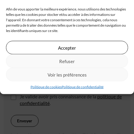
Afin de vous apporter la meilleure expérience, nous utilisons des technologies
telles que les cookies pour stocker et/ou accéder à des informations sur
l'appareil. En donnant votre consentement à ces technologies, cela nous
permettra de traiter des données telles que le comportement de navigation ou
les identifiants uniques sur ce site.
Code postal*
Accepter
Ville*
Refuser
Voir les préférences
J'accepte de recevoir les offres d'IGC
Politique de cookies
Politique de confidentialité
Je valide avoir pris connaissance de la
politique de
confidentialité
.