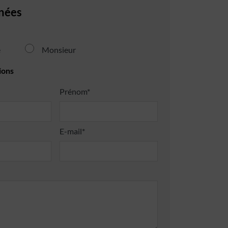
nées
e
Monsieur
ions
Prénom*
E-mail*