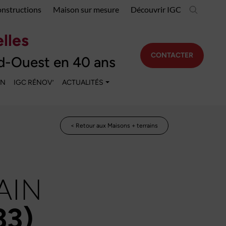
onstructions
Maison sur mesure
Découvrir IGC
lles
CONTACTER
d-Ouest en 40 ans
EN
IGC RÉNOV’
ACTUALITÉS
< Retour aux Maisons + terrains
AIN
33)