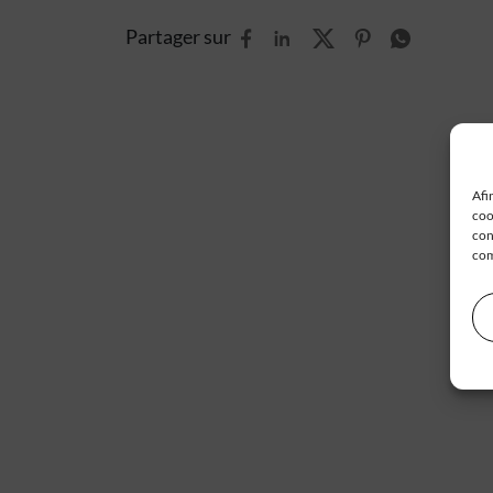
Partager sur
Afi
coo
con
com