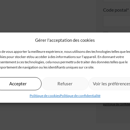
Code postal*
J'accepte
Gérer l'acceptation des cookies
Je valide
n de vous apporter la meilleure expérience, nous utilisons des technologies telles que le
confident
kies pour stocker et/ou accéder à des informations sur l'appareil. En donnant votre
sentement à ces technologies, cela nous permettra de traiter des données telles que le
portement de navigation ou les identifiants uniques sur ce site.
Accepter
Refuser
Voir les préférence
Les champs obligatoir
IGC, à partir de ce f
traitement et à la ge
d’un autre traitemen
Politique de cookies
Politique de confidentialité
vous disposez d’un dr
concernant. Pour plu
politique de confiden