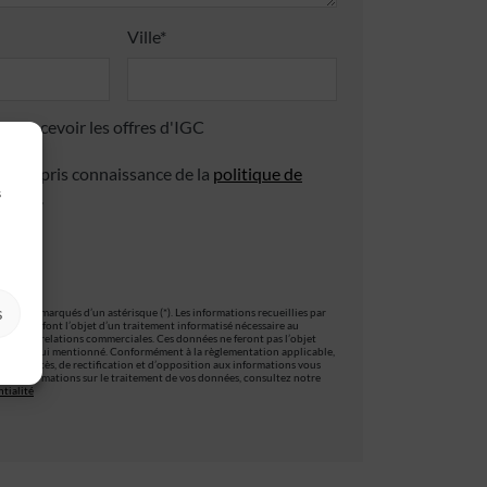
Ville*
 de recevoir les offres d'IGC
 avoir pris connaissance de la
politique de
s
ialité
.
s
es sont marqués d’un astérisque (*). Les informations recueillies par
ormulaire, font l’objet d’un traitement informatisé nécessaire au
stion des relations commerciales. Ces données ne feront pas l’objet
t que celui mentionné. Conformément à la règlementation applicable,
oit d’accès, de rectification et d’opposition aux informations vous
s d’informations sur le traitement de vos données, consultez notre
tialité