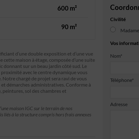
Coordon
600 m²
Civilité
90 m²
Madam
Vos informat
éficiant d’une double exposition et d’une vue
Nom*
e cette maison à étage, composée d’une suite
dc donnant sur un beau jardin côté sud. Le
 proximité avec le centre dynamique vous
. Notre chargé de projet sera ravi de vous
Téléphone*
s et démarches administratives. Conforme à
e, peintures, sol des chambres et
Adresse
’une maison IGC sur le terrain de nos
is liés à la structure compris hors frais annexes