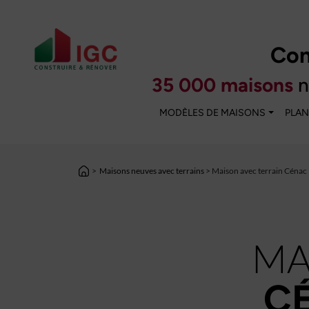
Con
35 000 maisons
n
MODÈLES DE MAISONS
PLAN
>
Maisons neuves avec terrains
> Maison avec terrain Cénac
MA
CÉ