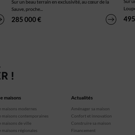
Sur u
Sur un beau terrain en exclusivité, au cœur de la
Loupe
Sauve, proche...
495
285 000 €
À
R !
de maisons
Actualités
e maisons modernes
Aménager sa maison
e maisons contemporaines
Confort et innovation
 maisons de ville
Construire sa maison
e maisons régionales
Financement