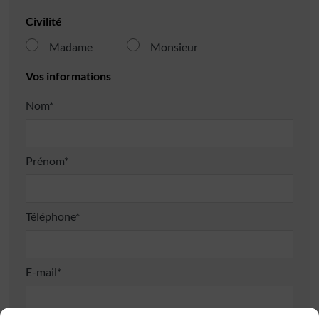
Civilité
Madame
Monsieur
Vos informations
Nom*
Prénom*
Téléphone*
E-mail*