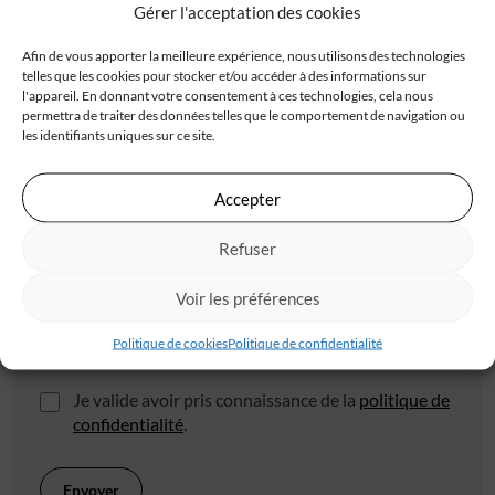
Gérer l'acceptation des cookies
Adresse
Afin de vous apporter la meilleure expérience, nous utilisons des technologies
telles que les cookies pour stocker et/ou accéder à des informations sur
l'appareil. En donnant votre consentement à ces technologies, cela nous
permettra de traiter des données telles que le comportement de navigation ou
les identifiants uniques sur ce site.
Code postal*
Accepter
Refuser
Ville*
Voir les préférences
Politique de cookies
Politique de confidentialité
J'accepte de recevoir les offres d'IGC
Je valide avoir pris connaissance de la
politique de
confidentialité
.