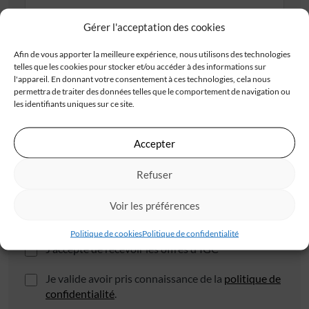
Gérer l'acceptation des cookies
Adresse
Afin de vous apporter la meilleure expérience, nous utilisons des technologies
telles que les cookies pour stocker et/ou accéder à des informations sur
l'appareil. En donnant votre consentement à ces technologies, cela nous
permettra de traiter des données telles que le comportement de navigation ou
les identifiants uniques sur ce site.
Code postal*
Accepter
Refuser
Ville*
Voir les préférences
Politique de cookies
Politique de confidentialité
J'accepte de recevoir les offres d'IGC
Je valide avoir pris connaissance de la
politique de
confidentialité
.