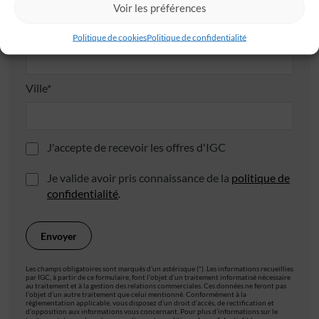
Voir les préférences
Code postal*
Politique de cookies
Politique de confidentialité
Ville*
J'accepte de recevoir les offres d'IGC
Je valide avoir pris connaissance de la
politique de
confidentialité
.
Les champs obligatoires sont marqués d’un astérisque (*). Les informations recueillies
par IGC, à partir de ce formulaire, font l’objet d’un traitement informatisé nécessaire
au traitement et à la gestion des relations commerciales. Ces données ne feront pas
l’objet d’un autre traitement que celui mentionné. Conformément à la
règlementation applicable, vous disposez d’un droit d’accès, de rectification et
d’opposition aux informations vous concernant. Pour plus d’informations sur le