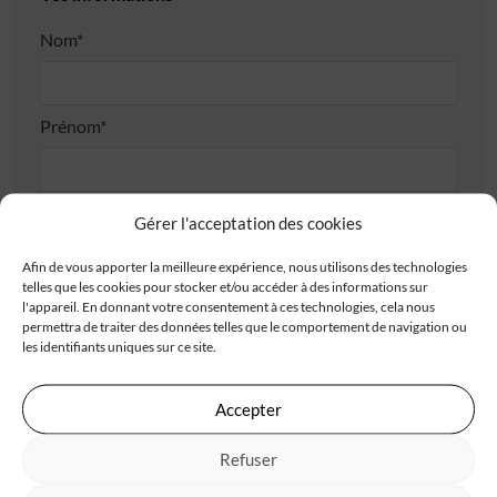
Nom*
Prénom*
Téléphone*
Gérer l'acceptation des cookies
Afin de vous apporter la meilleure expérience, nous utilisons des technologies
telles que les cookies pour stocker et/ou accéder à des informations sur
E-mail*
l'appareil. En donnant votre consentement à ces technologies, cela nous
permettra de traiter des données telles que le comportement de navigation ou
les identifiants uniques sur ce site.
Adresse
Accepter
Refuser