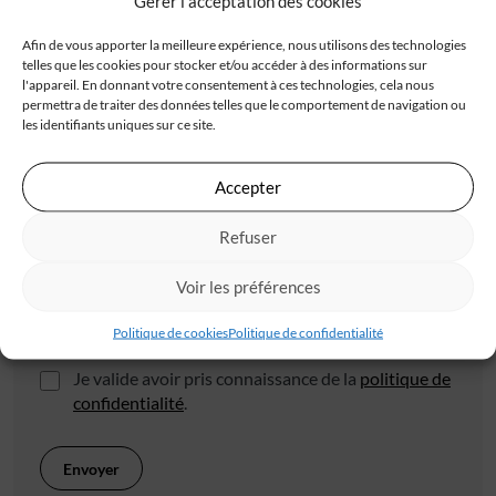
Gérer l'acceptation des cookies
Afin de vous apporter la meilleure expérience, nous utilisons des technologies
telles que les cookies pour stocker et/ou accéder à des informations sur
l'appareil. En donnant votre consentement à ces technologies, cela nous
permettra de traiter des données telles que le comportement de navigation ou
les identifiants uniques sur ce site.
Code postal*
Accepter
Refuser
Ville*
Voir les préférences
J'accepte de recevoir les offres d'IGC
Politique de cookies
Politique de confidentialité
Je valide avoir pris connaissance de la
politique de
confidentialité
.