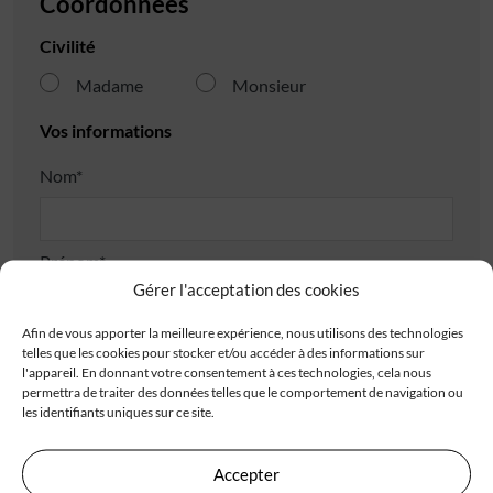
Coordonnées
Civilité
Madame
Monsieur
Vos informations
Nom*
Prénom*
Gérer l'acceptation des cookies
Afin de vous apporter la meilleure expérience, nous utilisons des technologies
Téléphone*
telles que les cookies pour stocker et/ou accéder à des informations sur
l'appareil. En donnant votre consentement à ces technologies, cela nous
permettra de traiter des données telles que le comportement de navigation ou
les identifiants uniques sur ce site.
E-mail*
Accepter