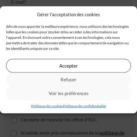
E-mail*
Gérer l'acceptation des cookies
Adresse
Afin de vous apporter la meilleure expérience, nous utilisons des technologies
telles que les cookies pour stocker et/ou accéder à des informations sur
l'appareil. En donnant votre consentement à ces technologies, cela nous
permettra de traiter des données telles que le comportement de navigation ou
les identifiants uniques sur ce site.
Accepter
Code postal*
Refuser
Voir les préférences
Ville*
Politique de cookies
Politique de confidentialité
J'accepte de recevoir les offres d'IGC
Je valide avoir pris connaissance de la
politique de