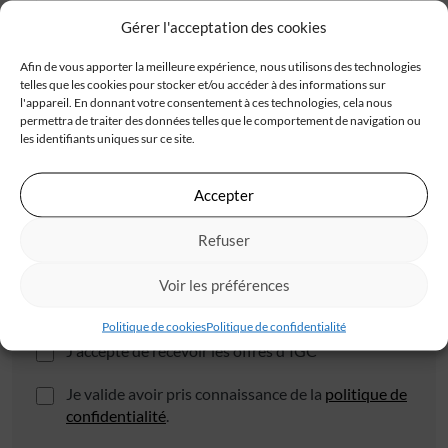
Gérer l'acceptation des cookies
Adresse
Afin de vous apporter la meilleure expérience, nous utilisons des technologies
telles que les cookies pour stocker et/ou accéder à des informations sur
l'appareil. En donnant votre consentement à ces technologies, cela nous
permettra de traiter des données telles que le comportement de navigation ou
les identifiants uniques sur ce site.
Code postal*
Accepter
Refuser
Ville*
Voir les préférences
Politique de cookies
Politique de confidentialité
J'accepte de recevoir les offres d'IGC
Je valide avoir pris connaissance de la
politique de
confidentialité
.