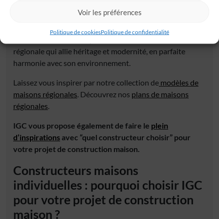
Chez IGC, nous vous proposons des maisons qui
Voir les préférences
respectent les traditions tout en intégrant des éléments
contemporains pour répondre à vos besoins actuels.
Politique de cookies
Politique de confidentialité
Faites confiance à IGC pour réaliser votre maison
régionale qui allie héritage et modernité, en parfaite
harmonie avec son environnement.
Laissez vous inspirer par notre collection de
modèles de
maisons régionales
. Découvrez nos
plans de maisons
régionales
.
IGC vous propose également de faire le
plein
d’inspirations
avec “quel constructeur choisir” pour
votre projet de construction maison.
Constructeurs maisons
individuelles
: pourquoi choisir IGC
pour votre projet de
construction
maison
?