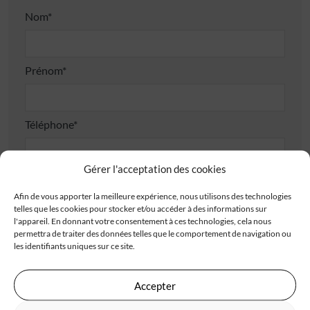
Nom*
Prénom*
Téléphone*
Gérer l'acceptation des cookies
E-mail*
Afin de vous apporter la meilleure expérience, nous utilisons des technologies
telles que les cookies pour stocker et/ou accéder à des informations sur
l'appareil. En donnant votre consentement à ces technologies, cela nous
Adresse
permettra de traiter des données telles que le comportement de navigation ou
les identifiants uniques sur ce site.
Accepter